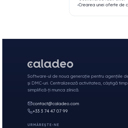
Crearea unei oferte de c
Software-ul de noua generație pentru agențiile de
și DMC-uri. Centralizează activitatea, câștigă timp
simplifică-ți munca zilnică.
contact@caladeo.com
+33 3 74 47 07 99
URMĂREȘTE-NE