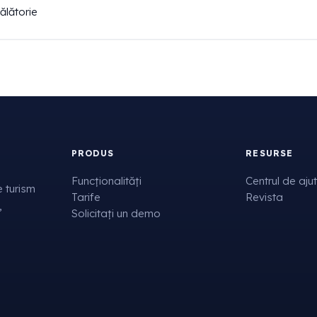
ălătorie
PRODUS
RESURSE
Funcționalități
Centrul de aju
 turism
Tarife
Revista
,
Solicitați un demo