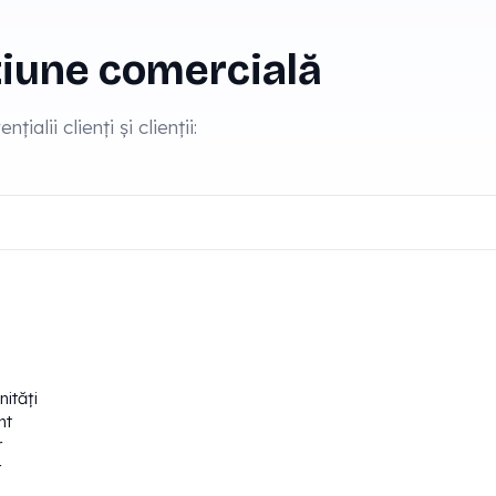
iune comercială
ialii clienți și clienții:
ități
nt
r
r