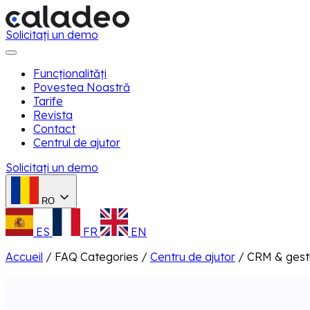
Solicitați un demo
Funcționalități
Povestea Noastră
Tarife
Revista
Contact
Centrul de ajutor
Solicitați un demo
RO
ES
FR
EN
Accueil
/
FAQ Categories
/
Centru de ajutor
/
CRM & gest