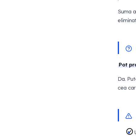
Suma as
elimina
Pot pr
Da. Put
cea car