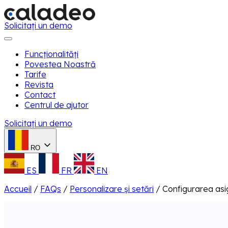
Solicitați un demo
Funcționalități
Povestea Noastră
Tarife
Revista
Contact
Centrul de ajutor
Solicitați un demo
RO
ES
FR
EN
Accueil
/
FAQs
/
Personalizare și setări
/
Configurarea asig