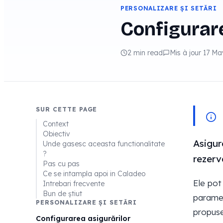
PERSONALIZARE ȘI SETĂRI
Configurare
2 min read
Mis à jour 17 M
SUR CETTE PAGE
Context
Obiectiv
Asigur
Unde gasesc aceasta functionalitate
?
rezerva
Pas cu pas
Ce se intampla apoi in Caladeo
Ele pot
Intrebari frecvente
Bun de știut
paramet
PERSONALIZARE ȘI SETĂRI
propuse 
Configurarea asigurărilor