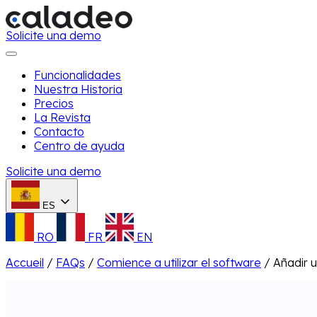
Solicite una demo
Funcionalidades
Nuestra Historia
Precios
La Revista
Contacto
Centro de ayuda
Solicite una demo
ES
RO
FR
EN
Accueil
/
FAQs
/
Comience a utilizar el software
/
Añadir u