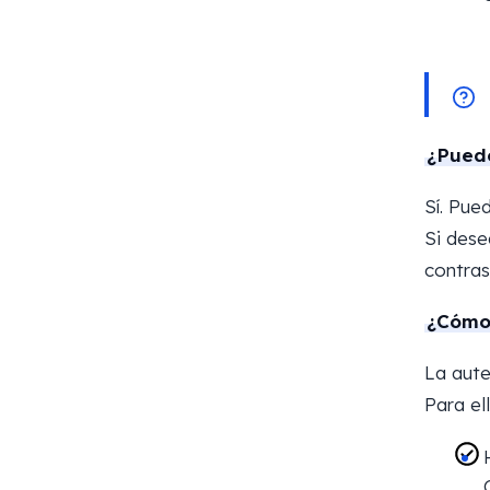
¿Puedo
Sí. Pue
Si dese
contras
¿Cómo 
La aute
Para ell