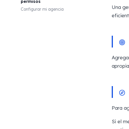
permisos
Una ges
Configurar mi agencia
eficien
Agregar
apropia
Para ag
Si el 