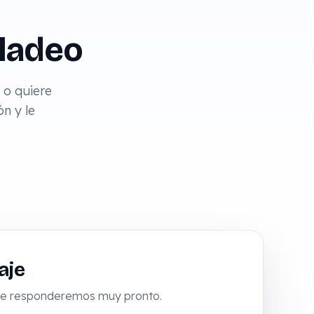
aladeo
 o quiere
n y le
aje
d; le responderemos muy pronto.