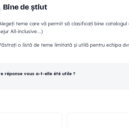
Bine de știut
Alegeți teme care vă permit să clasificați bine catalogul d
sejur All-inclusive….)
Păstrați o listă de teme limitată și utilă pentru echipa dvs
e réponse vous a-t-elle été utile ?