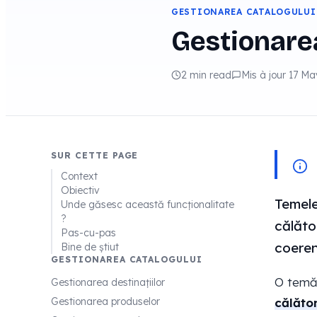
GESTIONAREA CATALOGULUI
Gestionare
2 min read
Mis à jour 17 M
SUR CETTE PAGE
Context
Obiectiv
Temele
Unde găsesc această funcționalitate
?
călăto
Pas-cu-pas
coeren
Bine de știut
GESTIONAREA CATALOGULUI
O temă
Gestionarea destinațiilor
Gestionarea produselor
călăto