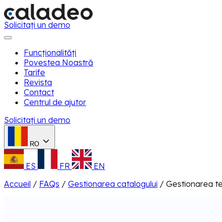
Solicitați un demo
Funcționalități
Povestea Noastră
Tarife
Revista
Contact
Centrul de ajutor
Solicitați un demo
RO
ES
FR
EN
Accueil
/
FAQs
/
Gestionarea catalogului
/
Gestionarea t