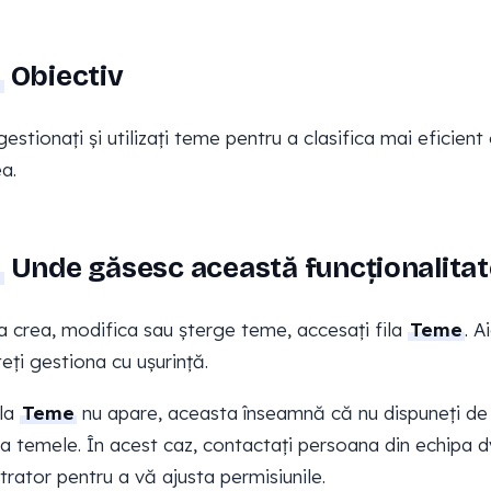
Obiectiv
gestionați și utilizați teme pentru a clasifica mai eficient 
a.
Unde găsesc această funcționalitat
a crea, modifica sau șterge teme, accesați fila
Teme
. A
teți gestiona cu ușurință.
ila
Teme
nu apare, aceasta înseamnă că nu dispuneți de 
a temele. În acest caz, contactați persoana din echipa d
trator pentru a vă ajusta permisiunile.