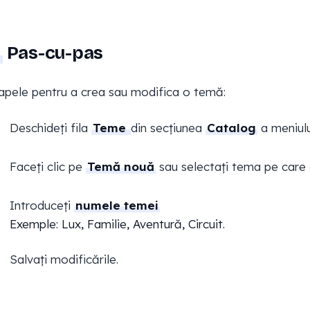
Pas-cu-pas
apele pentru a crea sau modifica o temă:
Deschideți fila
Teme
din secțiunea
Catalog
a meniulu
Faceți clic pe
Temă nouă
sau selectați tema pe care 
Introduceți
numele temei
Exemple: Lux, Familie, Aventură, Circuit.
Salvați modificările.