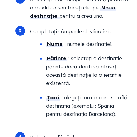
o modifica sau faceți clic pe
Noua
destinație
pentru a crea una.
Completați câmpurile destinației :
Nume
: numele destinației.
Părinte
: selectați o destinație
părinte dacă doriti să atașați
această destinație la o ierarhie
existentă.
Țară
: alegeți țara în care se află
destinația (exemplu : Spania
pentru destinația Barcelona).