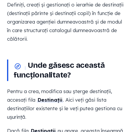
Definiți, creați și gestionați o ierarhie de destinații
(destinații părinte și destinații copil) în funcție de
organizarea agenției dumneavoastră și de modul
în care structurați catalogul dumneavoastră de
călătorii.
Unde găsesc această
funcționalitate?
Pentru a crea, modifica sau șterge destinații,
accesați fila
Destinații
. Aici veți găsi lista
destinațiilor existente și le veți putea gestiona cu
ușurință.
Dacă fila
Destinații
nu apare, aceasta înseamnă