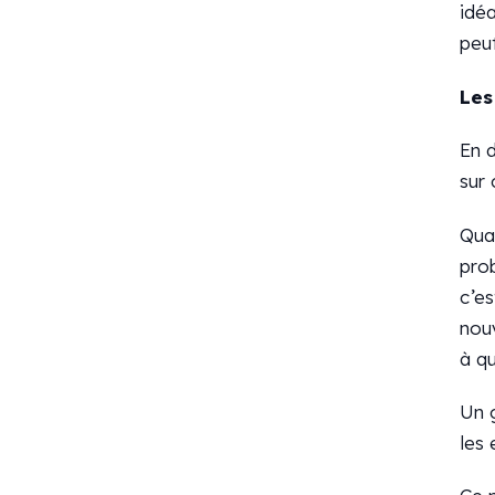
idéa
peu
Les
En 
sur 
Qua
pro
c’e
nou
à qu
Un g
les