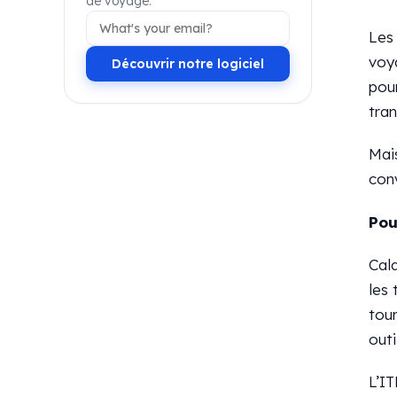
de voyage.
Les
voya
Découvrir notre logiciel
pou
tran
Mais
con
Pou
Cal
les 
tour
outi
L’IT