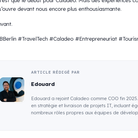
n’est que le début pour Caladeo. Mais des expériences co
 s’ouvre devant nous encore plus enthousiasmante.
vant.
BBerlin #TravelTech #Caladeo #Entrepreneuriat #Touri
ARTICLE RÉDIGÉ PAR
Edouard
Edouard a rejoint Caladeo comme COO fin 2025. 
en stratégie et livraison de projets IT, incluant
nombreux rôles propres aux équipes de dévelop