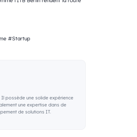
mme l’ITB Berlin rendent la route
sme #Startup
Il possède une solide expérience
 également une expertise dans de
pement de solutions IT.