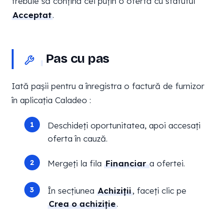
trebuie să conțină cel puțin o ofertă cu statutul
Acceptat
.
Pas cu pas
Iată pașii pentru a înregistra o factură de furnizor
în aplicația Caladeo :
Deschideți oportunitatea, apoi accesați
oferta în cauză.
Mergeți la fila
Financiar
a ofertei.
În secțiunea
Achiziții
, faceți clic pe
Crea o achiziție
.